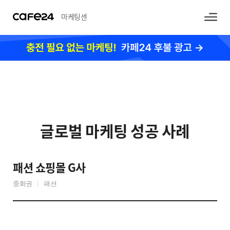
마케팅센
터
글로벌 마케팅 성공 사례
패션 쇼핑몰 G사
중화권
패션